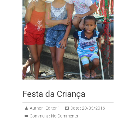
Festa da Criança
Author :
Editor 1
Date :
20/03/2016
Comment :
No Comments