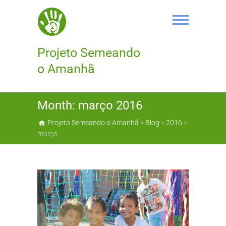
Skip
to
content
Projeto Semeando
o Amanhã
Month:
março 2016
Projeto Semeando o Amanhã
>
Blog
>
2016
>
março