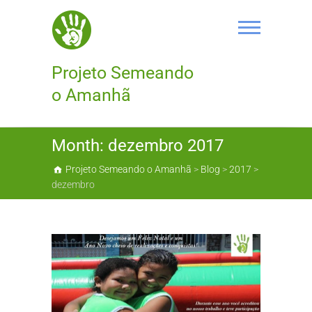
Skip
to
content
Projeto Semeando
o Amanhã
Month:
dezembro 2017
Projeto Semeando o Amanhã
>
Blog
>
2017
>
dezembro