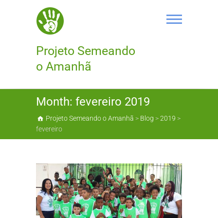
Skip
to
content
Projeto Semeando
o Amanhã
Month:
fevereiro 2019
Projeto Semeando o Amanhã
>
Blog
>
2019
>
fevereiro