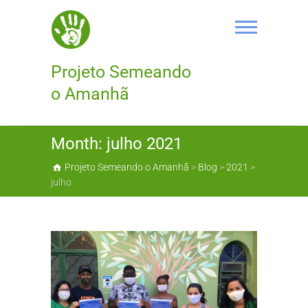
Skip
to
content
Projeto Semeando
o Amanhã
Month:
julho 2021
Projeto Semeando o Amanhã
>
Blog
>
2021
>
julho