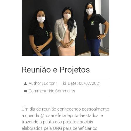
Reunião e Projetos
Author :
Editor 1
Date :
08/07/2021
Comment :
No Comments
Um dia de reunião conhecendo pessoalmente
a querida @rosanefelixdeputadaestadual e
trazendo a pauta dos projetos sociais
elaborados pela ONG para beneficiar os