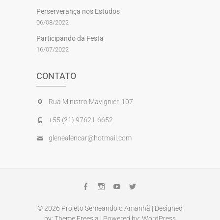
Perserverança nos Estudos
06/08/2022
Participando da Festa
16/07/2022
CONTATO
Rua Ministro Mavignier, 107
+55 (21) 97621-6652
glenealencar@hotmail.com
Facebook
Instagram
Youtube
Twitter
© 2026
Projeto Semeando o Amanhã
| Designed
by:
Theme Freesia
| Powered by:
WordPress