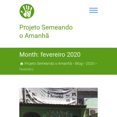
Skip
to
content
Projeto Semeando
o Amanhã
Month:
fevereiro 2020
Projeto Semeando o Amanhã
>
Blog
>
2020
>
fevereiro