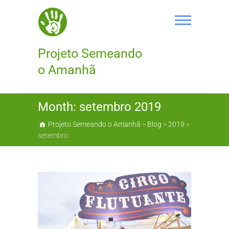
Skip
to
content
Projeto Semeando
o Amanhã
Month:
setembro 2019
Projeto Semeando o Amanhã
>
Blog
>
2019
>
setembro