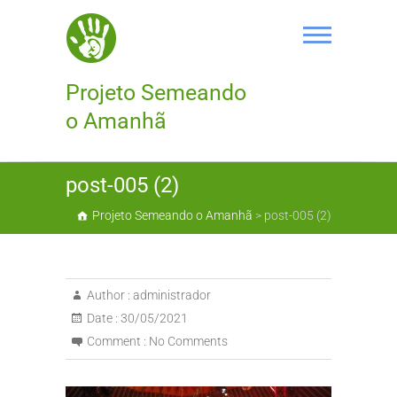
Skip
to
content
Projeto Semeando
o Amanhã
post-005 (2)
Projeto Semeando o Amanhã
>
post-005 (2)
Author :
administrador
Date :
30/05/2021
Comment :
No Comments