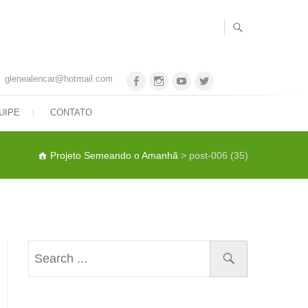
glenealencar@hotmail.com
Facebook
Instagram
Youtube
Twitter
UIPE
CONTATO
Projeto Semeando o Amanhã
>
post-006 (35)