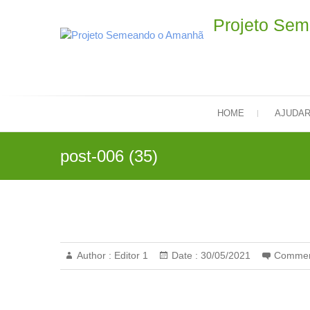
Skip
Projeto Se
to
content
HOME
AJUDA
post-006 (35)
Author :
Editor 1
Date :
30/05/2021
Commen