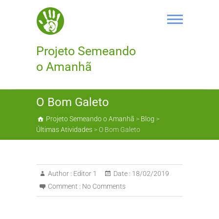
Skip
to
content
Projeto Semeando
o Amanhã
O Bom Galeto
Projeto Semeando o Amanhã
>
Blog
>
Últimas Atividades
>
O Bom Galeto
Author :
Editor 1
Date :
18/02/2019
Comment :
No Comments