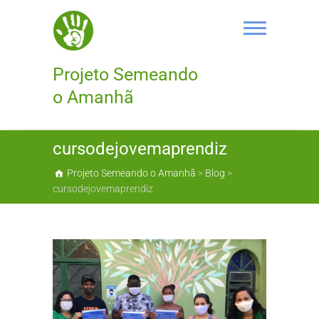
Skip
to
content
Projeto Semeando
o Amanhã
cursodejovemaprendiz
Projeto Semeando o Amanhã
>
Blog
>
cursodejovemaprendiz