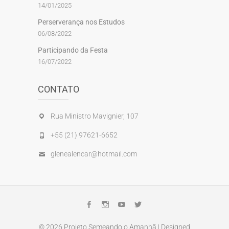
14/01/2025
Perserverança nos Estudos
06/08/2022
Participando da Festa
16/07/2022
CONTATO
Rua Ministro Mavignier, 107
+55 (21) 97621-6652
glenealencar@hotmail.com
Facebook
Instagram
Youtube
Twitter
© 2026
Projeto Semeando o Amanhã
| Designed