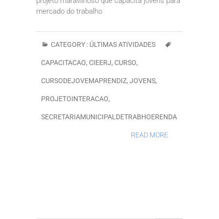
projeto maravilhoso que capacita jovens para
mercado do trabalho
CATEGORY :
ÚLTIMAS ATIVIDADES
CAPACITACAO
,
CIEERJ
,
CURSO
,
CURSODEJOVEMAPRENDIZ
,
JOVENS
,
PROJETOINTERACAO
,
SECRETARIAMUNICIPALDETRABHOERENDA
READ MORE