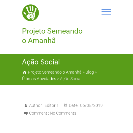
Skip
to
content
Projeto Semeando
o Amanhã
Ação Social
Projeto Semeando o Amanhã
>
Blog
>
Últimas Atividades
>
Ação Social
Author :
Editor 1
Date :
06/05/2019
Comment :
No Comments