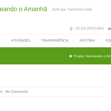
meando o Amanhã
Ação que Transforma Vidas
+55 (21) 97621-6652
R
ATIVIDADES
TRANSPARÊNCIA
HISTÓRIA
EQ
Projeto Semeando o A
t :
No Comments