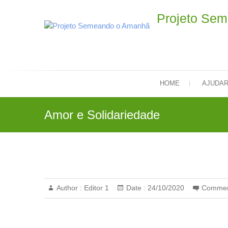
Skip
Projeto Se
to
content
HOME
AJUDA
Amor e Solidariedade
Author :
Editor 1
Date :
24/10/2020
Commen