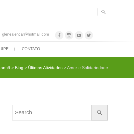
glenealencar@hotmail.com
Facebook
Instagram
Youtube
Twitter
UIPE
CONTATO
manhã
>
Blog
>
Últimas Atividades
>
Amor e Solidariedade