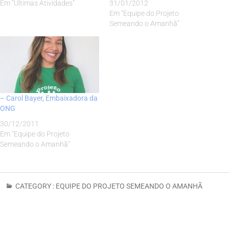
Em "Últimas Atividades"
31/01/2012
Em "Equipe do Projeto
Semeando o Amanhã"
– Carol Bayer, Embaixadora da
ONG
30/12/2011
Em "Equipe do Projeto
Semeando o Amanhã"
CATEGORY :
EQUIPE DO PROJETO SEMEANDO O AMANHÃ