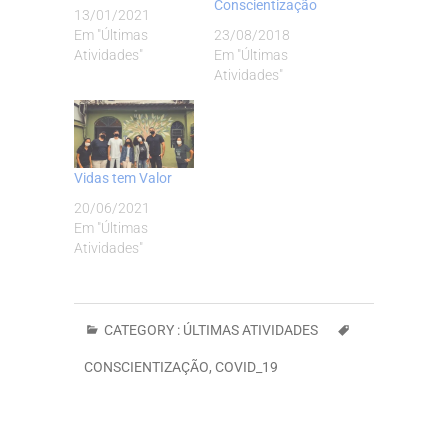
Conscientização
13/01/2021
Em "Últimas
23/08/2018
Atividades"
Em "Últimas
Atividades"
Vidas tem Valor
20/06/2021
Em "Últimas
Atividades"
CATEGORY :
ÚLTIMAS ATIVIDADES
CONSCIENTIZAÇÃO
,
COVID_19