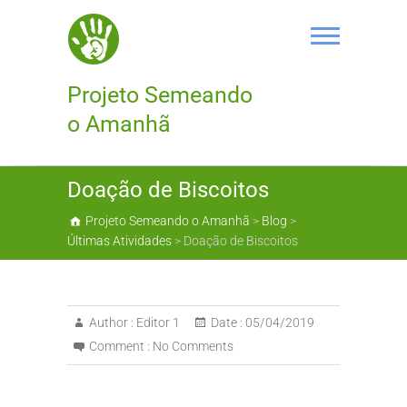
Skip
to
content
Projeto Semeando
o Amanhã
Doação de Biscoitos
Projeto Semeando o Amanhã
>
Blog
>
Últimas Atividades
>
Doação de Biscoitos
Author :
Editor 1
Date :
05/04/2019
Comment :
No Comments