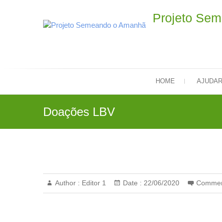
Skip
Projeto Se
to
content
HOME
AJUDA
Doações LBV
Author :
Editor 1
Date :
22/06/2020
Commen