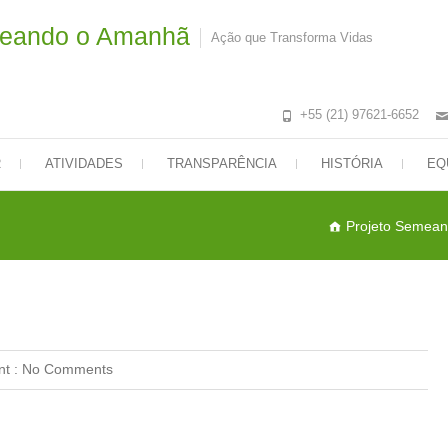
meando o Amanhã
Ação que Transforma Vidas
+55 (21) 97621-6652
R
ATIVIDADES
TRANSPARÊNCIA
HISTÓRIA
EQ
Projeto Semea
t :
No Comments