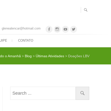
glenealencar@hotmail.com
Facebook
Instagram
Youtube
Twitter
UIPE
CONTATO
ndo o Amanhã
>
Blog
>
Últimas Atividades
>
Doações LBV