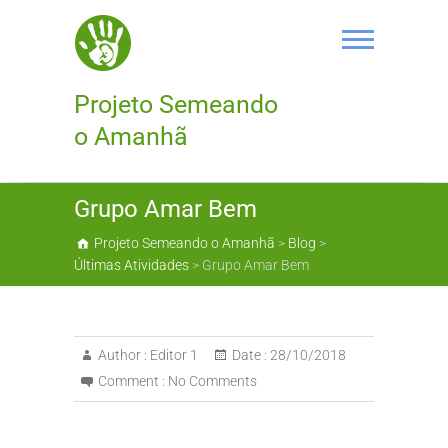
Skip
to
content
Projeto Semeando
o Amanhã
Grupo Amar Bem
Projeto Semeando o Amanhã
>
Blog
>
Últimas Atividades
>
Grupo Amar Bem
Author :
Editor 1
Date :
28/10/2018
Comment :
No Comments