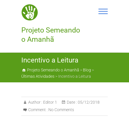
Skip
to
content
Projeto Semeando
o Amanhã
Incentivo a Leitura
Projeto Semeando o Amanhã
>
Blog
>
Últimas Atividades
>
Incentivo a Leitura
Author :
Editor 1
Date :
05/12/2018
Comment :
No Comments