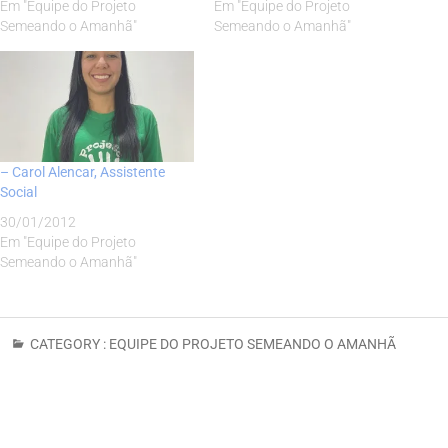
Em "Equipe do Projeto
Em "Equipe do Projeto
Semeando o Amanhã"
Semeando o Amanhã"
– Carol Alencar, Assistente
Social
30/01/2012
Em "Equipe do Projeto
Semeando o Amanhã"
CATEGORY :
EQUIPE DO PROJETO SEMEANDO O AMANHÃ