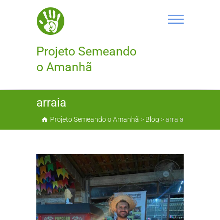
Skip
to
content
Projeto Semeando
o Amanhã
arraia
Projeto Semeando o Amanhã
>
Blog
>
arraia