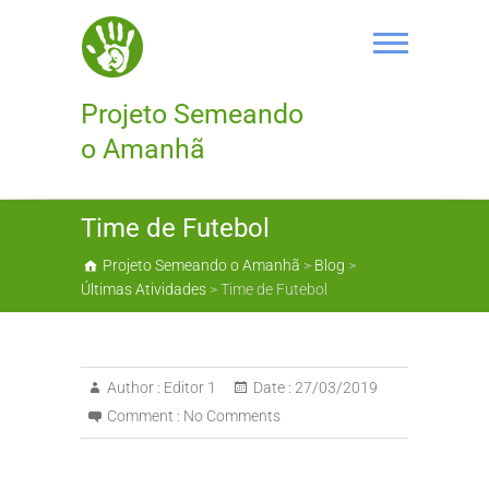
Skip
to
content
Projeto Semeando
o Amanhã
Time de Futebol
Projeto Semeando o Amanhã
>
Blog
>
Últimas Atividades
>
Time de Futebol
Author :
Editor 1
Date :
27/03/2019
Comment :
No Comments