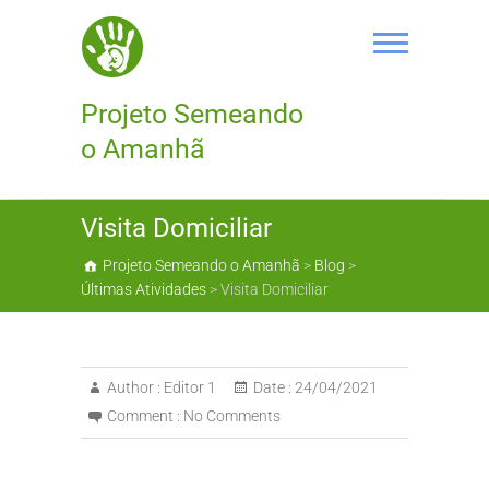
Skip
to
content
Projeto Semeando
o Amanhã
Visita Domiciliar
Projeto Semeando o Amanhã
>
Blog
>
Últimas Atividades
>
Visita Domiciliar
Author :
Editor 1
Date :
24/04/2021
Comment :
No Comments