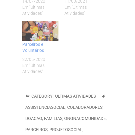
14/07/2020
11/03/2021
Em "Últimas
Em "Últimas
Atividades"
Atividades"
Parceiros e
Voluntários
22/05/2020
Em "Últimas
Atividades"
CATEGORY :
ÚLTIMAS ATIVIDADES
ASSISTENCIASOCIAL
,
COLABORADORES
,
DOACAO
,
FAMILIAS
,
ONGNACOMUNIDADE
,
PARCEIROS
,
PROJETOSOCIAL
,