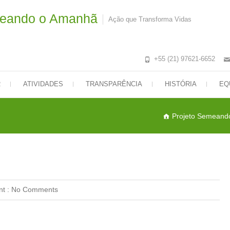
meando o Amanhã
Ação que Transforma Vidas
+55 (21) 97621-6652
R
ATIVIDADES
TRANSPARÊNCIA
HISTÓRIA
EQ
Projeto Semeand
t :
No Comments