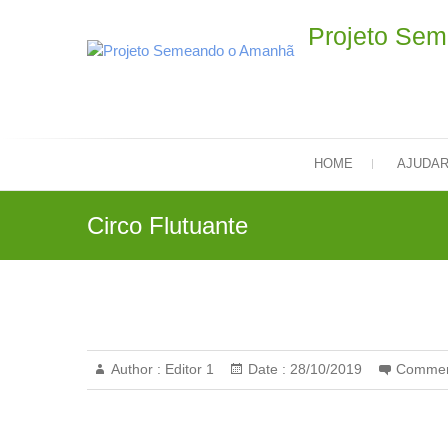
Skip
Projeto Se
to
content
HOME
AJUDA
Circo Flutuante
Author :
Editor 1
Date :
28/10/2019
Commen