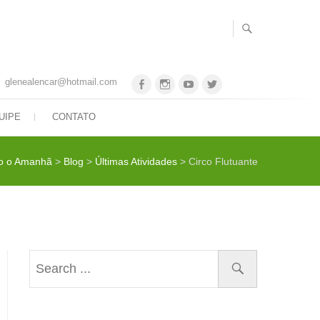
glenealencar@hotmail.com
Facebook
Instagram
Youtube
Twitter
UIPE
CONTATO
o o Amanhã
>
Blog
>
Últimas Atividades
>
Circo Flutuante