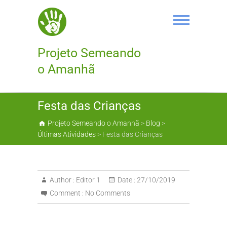
Skip
to
content
Projeto Semeando
o Amanhã
Festa das Crianças
Projeto Semeando o Amanhã
>
Blog
>
Últimas Atividades
>
Festa das Crianças
Author :
Editor 1
Date :
27/10/2019
Comment :
No Comments